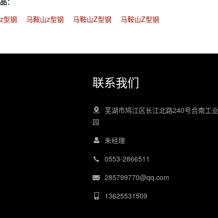
品：
z型钢
马鞍山z型钢
马鞍山Z型钢
马鞍山Z型钢
联系我们
芜湖市鸠江区长江北路240号合南工
园
朱经理
0553-2866511
285799770@qq.com
13625531509