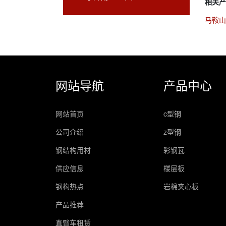
相关产
马鞍山
网站导航
产品中心
网站首页
c型钢
公司介绍
z型钢
钢结构用材
彩钢瓦
供应信息
楼层板
钢构热点
岩棉夹心板
产品推荐
直臂车租赁