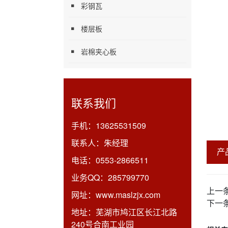
彩钢瓦
楼层板
岩棉夹心板
联系我们
手机：
13625531509
联系人：
朱经理
产
电话：
0553-2866511
业务QQ：
285799770
上一
网址：
www.maslzjx.com
下一
地址：
芜湖市鸠江区长江北路
240号合南工业园