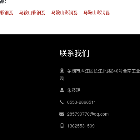
品：
山彩钢瓦
马鞍山彩钢瓦
马鞍山彩钢瓦
马鞍山彩钢瓦
联系我们
芜湖市鸠江区长江北路240号合南工
园
朱经理
0553-2866511
285799770@qq.com
13625531509