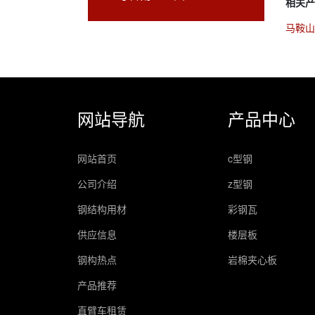
相关产
马鞍
网站导航
产品中心
网站首页
c型钢
公司介绍
z型钢
钢结构用材
彩钢瓦
供应信息
楼层板
钢构热点
岩棉夹心板
产品推荐
直臂车租赁