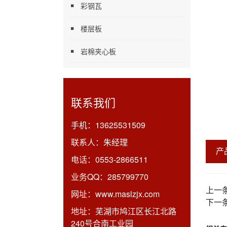
彩钢瓦
楼层板
岩棉夹心板
联系我们
手机：
13625531509
联系人：
朱经理
产
电话：
0553-2866511
业务QQ：
285799770
上一
网址：
www.maslzjx.com
下一
地址：
芜湖市鸠江区长江北路
240号合南工业园