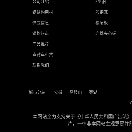
公司介绍
z型钢
钢结构用材
彩钢瓦
供应信息
楼层板
钢构热点
岩棉夹心板
产品推荐
直臂车租赁
联系我们
城市分站
安徽
马鞍山
芜湖
本网站全力支持关于《中华人民共和国广告法》实
片，一律非本网站主观意愿并