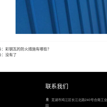
条：
彩钢瓦的防火措施有哪些？
条：
没有了
联系我们
芜湖市鸠江区长江北路240号合南工
园